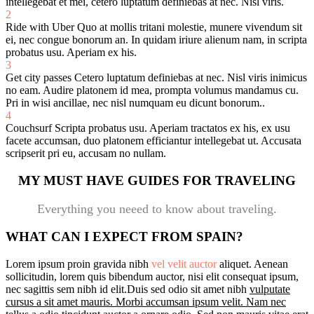
intellegebat et mei, cetero luptatum definiebas at nec. Nisl viris.
2
Ride with Uber
Quo at mollis tritani molestie, munere vivendum sit
ei, nec congue bonorum an. In quidam iriure alienum nam, in scripta
probatus usu. Aperiam ex his.
3
Get city passes
Cetero luptatum definiebas at nec. Nisl viris inimicus
no eam. Audire platonem id mea, prompta volumus mandamus cu.
Pri in wisi ancillae, nec nisl numquam eu dicunt bonorum..
4
Couchsurf
Scripta probatus usu. Aperiam tractatos ex his, ex usu
facete accumsan, duo platonem efficiantur intellegebat ut. Accusata
scripserit pri eu, accusam no nullam.
MY MUST HAVE GUIDES FOR TRAVELING
Everything you neeed to know about traveling.
WHAT CAN I EXPECT FROM SPAIN?
Lorem ipsum proin gravida nibh
vel velit auctor
aliquet. Aenean
sollicitudin, lorem quis bibendum auctor, nisi elit consequat ipsum,
nec sagittis sem nibh id elit.Duis sed odio sit amet nibh
vulputate
cursus a sit amet mauris. Morbi accumsan ipsum velit. Nam nec