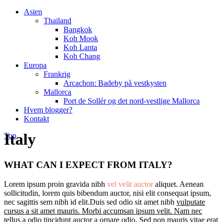
Asien
Thailand
Bangkok
Koh Mook
Koh Lanta
Koh Chang
Europa
Frankrig
Arcachon: Badeby på vestkysten
Mallorca
Port de Sollér og det nord-vestlige Mallorca
Hvem blogger?
Kontakt
Italy
Top
WHAT CAN I EXPECT FROM ITALY?
Lorem ipsum proin gravida nibh
vel velit auctor
aliquet. Aenean
sollicitudin, lorem quis bibendum auctor, nisi elit consequat ipsum,
nec sagittis sem nibh id elit.Duis sed odio sit amet nibh
vulputate
cursus a sit amet mauris. Morbi accumsan ipsum velit. Nam nec
tellus a odio tincidunt auctor a ornare odio.
Sed non mauris vitae erat