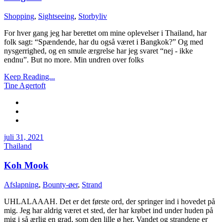
Shopping
,
Sightseeing
,
Storbyliv
For hver gang jeg har berettet om mine oplevelser i Thailand, har
folk sagt: “Spændende, har du også været i Bangkok?” Og med
nysgerrighed, og en smule ærgrelse har jeg svaret “nej - ikke
endnu”. But no more. Min undren over folks
Keep Reading...
Tine Agertoft
juli 31, 2021
Thailand
Koh Mook
Afslapning
,
Bounty-øer
,
Strand
UHLALAAAH. Det er det første ord, der springer ind i hovedet på
mig. Jeg har aldrig været et sted, der har krøbet ind under huden på
mig i så ærlig en grad, som den lille ø her. Vandet og strandene er