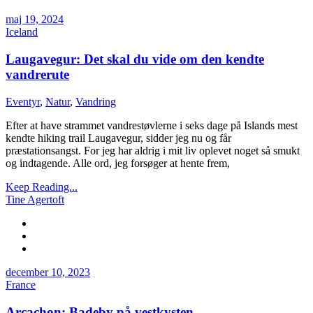
maj 19, 2024
Iceland
Laugavegur: Det skal du vide om den kendte
vandrerute
Eventyr
,
Natur
,
Vandring
Efter at have strammet vandrestøvlerne i seks dage på Islands mest
kendte hiking trail Laugavegur, sidder jeg nu og får
præstationsangst. For jeg har aldrig i mit liv oplevet noget så smukt
og indtagende. Alle ord, jeg forsøger at hente frem,
Keep Reading...
Tine Agertoft
december 10, 2023
France
Arcachon: Badeby på vestkysten