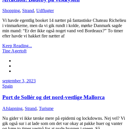
Shopping
,
Strand
,
Udflugter
Vi havde egentlig booket 14 nætter på fantastiske Chateau Richelieu
i vinmarkerne, men da vi gik rundt i kolde, mørke Danmark sagde
min mand: “Er der ikke også noget vand ved Bordeaux?” To timer
efter havde vi hakket fire nætter af
Keep Reading...
Tine Agertoft
september 3, 2023
Spain
Port de Sollér og det nord-vestlige Mallorca
Afslapning
,
Strand
,
Turisme
Nu gider vi ikke tænke mere på epidemi og lockdowns. Nej vel? Vi
gik også sur i at lade som om det var okay at pakke huer og vanter
og køre to timer vestpå for at nyde hyggen i sneen. Så