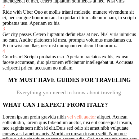
intellegebat et mei, cetero luptatum definiebas at nec. Nisl viris.
2
Ride with Uber
Quo at mollis tritani molestie, munere vivendum sit
ei, nec congue bonorum an. In quidam iriure alienum nam, in scripta
probatus usu. Aperiam ex his.
3
Get city passes
Cetero luptatum definiebas at nec. Nisl viris inimicus
no eam. Audire platonem id mea, prompta volumus mandamus cu.
Pri in wisi ancillae, nec nisl numquam eu dicunt bonorum..
4
Couchsurf
Scripta probatus usu. Aperiam tractatos ex his, ex usu
facete accumsan, duo platonem efficiantur intellegebat ut. Accusata
scripserit pri eu, accusam no nullam.
MY MUST HAVE GUIDES FOR TRAVELING
Everything you neeed to know about traveling.
WHAT CAN I EXPECT FROM ITALY?
Lorem ipsum proin gravida nibh
vel velit auctor
aliquet. Aenean
sollicitudin, lorem quis bibendum auctor, nisi elit consequat ipsum,
nec sagittis sem nibh id elit.Duis sed odio sit amet nibh
vulputate
cursus a sit amet mauris. Morbi accumsan ipsum velit. Nam nec