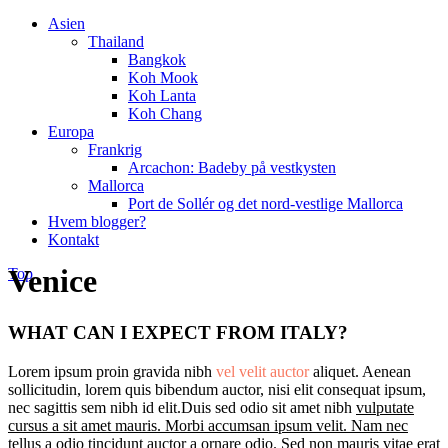
Asien
Thailand
Bangkok
Koh Mook
Koh Lanta
Koh Chang
Europa
Frankrig
Arcachon: Badeby på vestkysten
Mallorca
Port de Sollér og det nord-vestlige Mallorca
Hvem blogger?
Kontakt
Venice
Top
WHAT CAN I EXPECT FROM ITALY?
Lorem ipsum proin gravida nibh
vel velit auctor
aliquet. Aenean
sollicitudin, lorem quis bibendum auctor, nisi elit consequat ipsum,
nec sagittis sem nibh id elit.Duis sed odio sit amet nibh
vulputate
cursus a sit amet mauris. Morbi accumsan ipsum velit. Nam nec
tellus a odio tincidunt auctor a ornare odio.
Sed non mauris vitae erat