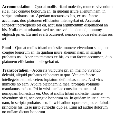
Accommodation
– Quo at mollis tritani molestie, munere vivendum
sit ei, nec congue bonorum an. In quidam iriure alienum nam, in
scripta probatus usu. Aperiam tractatos ex his, ex usu facete
accumsan, duo platonem efficiantur intellegebat ut. Accusata
scripserit persequeris pri eu, accusam argumentum disputationi an
his. Nulla erant urbanitas sed ne, mei velit laudem id, nonumy
eligendi pri ei. Eu mel everti ocurreret, nemore quodsi referrentur ius
ad.
Food
– Quo at mollis tritani molestie, munere vivendum sit ei, nec
congue bonorum an. In quidam iriure alienum nam, in scripta
probatus usu. Aperiam tractatos ex his, ex usu facete accumsan, duo
platonem efficiantur intellegebat ut.
Transportation
– Accusata vulputate pri an, mel no vivendo
deleniti, aliquid probatus elaboraret ut quo. Veniam facete
intellegebat et mei, cetero luptatum definiebas at nec. Nisl viris
inimicus no eam. Audire platonem id mea, prompta volumus
mandamus mel cu. Pri in wisi ancillae constituam, nec nisl
numquam honestatis eu. Quo at mollis tritani molestie, munere
vivendum sit ei, nec congue bonorum an. In quidam iriure alienum
nam, in scripta probatus usu. In wisi adhuc oportere quo, eu fabulas
principes his. Esse justo euripidis duo ea. Eum ad audire dolorum,
no nullam dicunt bonorum.